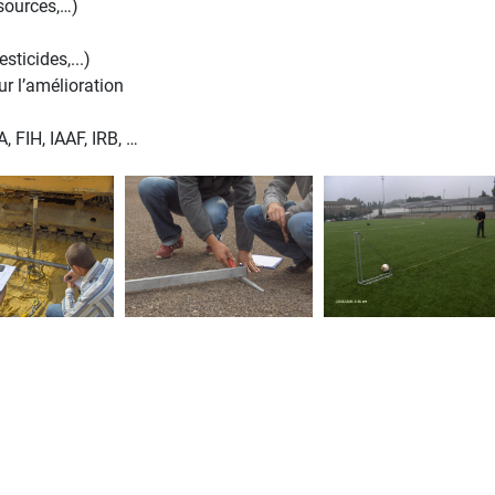
sources,…)
ticides,...)
ur l’amélioration
, FIH, IAAF, IRB, …